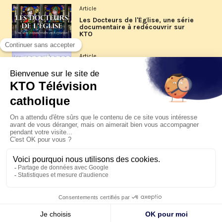
Article
Les Docteurs de l'Église, une série
documentaire à redécouvrir sur
KTO
Article
Les reportages d'été 2026 de KTO
Article
La visite pastorale du pape Léon
XIV à Assise à suivre sur KTO le
jeudi 6 août
Article
Le pape en Uruguay, Argentine et
Pérou du 6 au 17 novembre 2026
© KTO 2026 —
Contact
—
Mentions légales