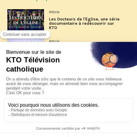
Article
Les Docteurs de l'Église, une série
documentaire à redécouvrir sur
KTO
Article
Les reportages d'été 2026 de KTO
Article
La visite pastorale du pape Léon
XIV à Assise à suivre sur KTO le
jeudi 6 août
Article
Le pape en Uruguay, Argentine et
Pérou du 6 au 17 novembre 2026