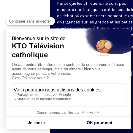
Parce que les chrétiens ne sont pas
d’accord sur tout, qu’ils ont besoin de l
de débat où exprimer sereinement leur
divergences sur les grands et les petits
sujets de l’actualité, Philippine de Saint
Pierre réunit chaque fois quatre à cinq v
fortes et libres. Ils confrontent
leur analyse avec franchise et bienveill
Animé par Philippine de Saint Pierre.
En direct. Un jeudi par mois.
Visiter la page de l'émission