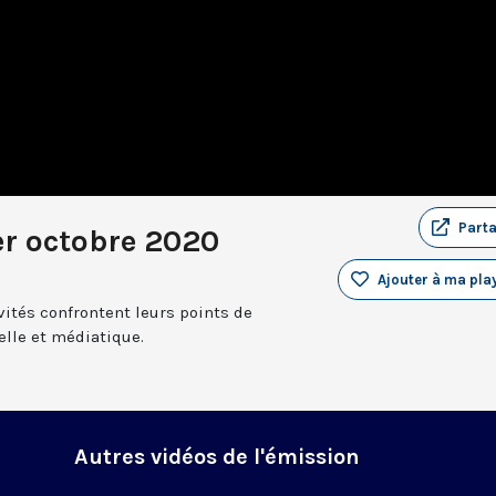
Part
er octobre 2020
Ajouter à ma play
nvités confrontent leurs points de
relle et médiatique.
Autres vidéos de l'émission