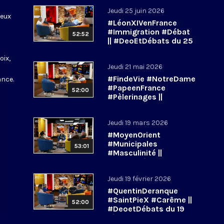
Jeudi 25 juin 2026
ieux
#LéonXIVenFrance
s
#Immigration #Débat
52:52
|| #DeoEtDébats du 25
juin 2026
oix,
Jeudi 21 mai 2026
#FindeVie #NotreDame
ance.
#PapeenFrance
52:00
#Pèlerinages ||
#DeoEtDébats du 21
mai 2026
Jeudi 19 mars 2026
#MoyenOrient
#Municipales
53:01
#Masculinité ||
#DeoetDébats du 19
mars 2026
Jeudi 19 février 2026
#QuentinDeranque
#SaintPieX #Carême ||
52:00
#DeoetDébats du 19
février 2026