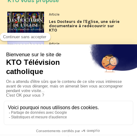
KTO vous propose
Article
Les Docteurs de l'Église, une série
documentaire à redécouvrir sur
KTO
Article
Les reportages d'été 2026 de KTO
Article
La visite pastorale du pape Léon
XIV à Assise à suivre sur KTO le
jeudi 6 août
Article
Le pape en Uruguay, Argentine et
Pérou du 6 au 17 novembre 2026