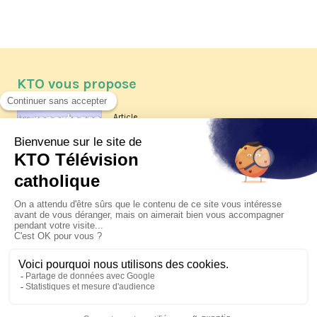
KTO vous propose
Article
Les reportages d'été 2026 de KTO
Article
La visite pastorale du pape Léon
XIV à Assise à suivre sur KTO le
jeudi 6 août
Article
Le pape en Uruguay, Argentine et
Pérou du 6 au 17 novembre 2026