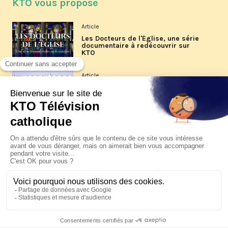
KTO vous propose
Article
Les Docteurs de l'Église, une série
documentaire à redécouvrir sur
KTO
Article
Les reportages d'été 2026 de KTO
Article
La visite pastorale du pape Léon
XIV à Assise à suivre sur KTO le
jeudi 6 août
Article
Le pape en Uruguay, Argentine et
Pérou du 6 au 17 novembre 2026