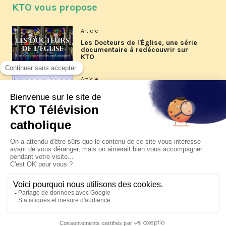
KTO vous propose
Article
Les Docteurs de l'Église, une série
documentaire à redécouvrir sur
KTO
Article
Les reportages d'été 2026 de KTO
Article
La visite pastorale du pape Léon
XIV à Assise à suivre sur KTO le
jeudi 6 août
Article
Le pape en Uruguay, Argentine et
Pérou du 6 au 17 novembre 2026