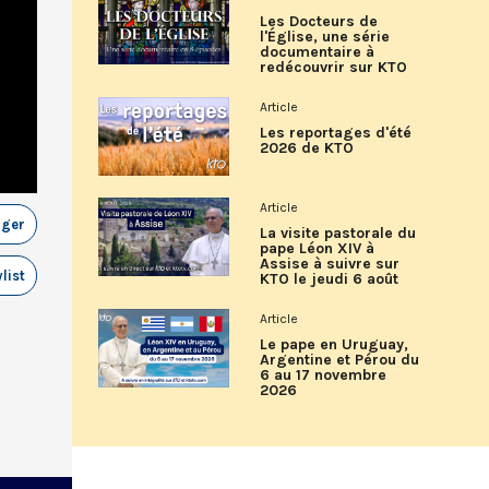
Les Docteurs de
l'Église, une série
documentaire à
redécouvrir sur KTO
Article
Les reportages d'été
2026 de KTO
Article
ager
La visite pastorale du
pape Léon XIV à
Assise à suivre sur
list
KTO le jeudi 6 août
Article
Le pape en Uruguay,
Argentine et Pérou du
6 au 17 novembre
2026