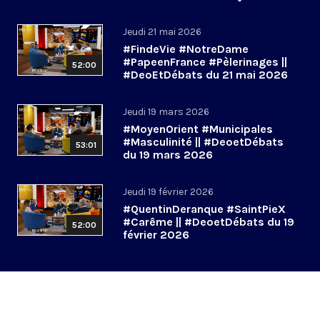
Jeudi 21 mai 2026
#FindeVie #NotreDame
#PapeenFrance #Pèlerinages ||
52:00
#DeoEtDébats du 21 mai 2026
Jeudi 19 mars 2026
#MoyenOrient #Municipales
#Masculinité || #DeoetDébats
53:01
du 19 mars 2026
Jeudi 19 février 2026
#QuentinDeranque #SaintPieX
#Carême || #DeoetDébats du 19
52:00
février 2026