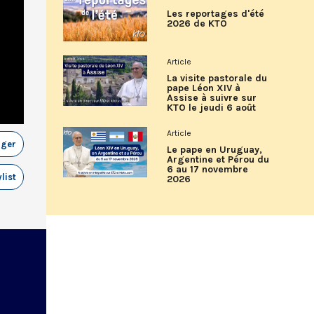
Les reportages d'été
2026 de KTO
Article
La visite pastorale du
pape Léon XIV à
Assise à suivre sur
KTO le jeudi 6 août
Article
ager
Le pape en Uruguay,
Argentine et Pérou du
6 au 17 novembre
list
2026