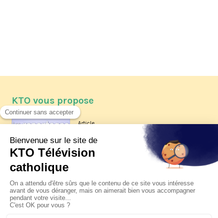
KTO vous propose
Article
Les reportages d'été 2026 de KTO
Article
La visite pastorale du pape Léon
XIV à Assise à suivre sur KTO le
jeudi 6 août
Article