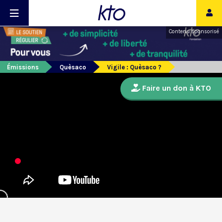
Contenu sponsorisé
Émissions
Quèsaco
Vigile : Quèsaco ?
Faire un don à KTO