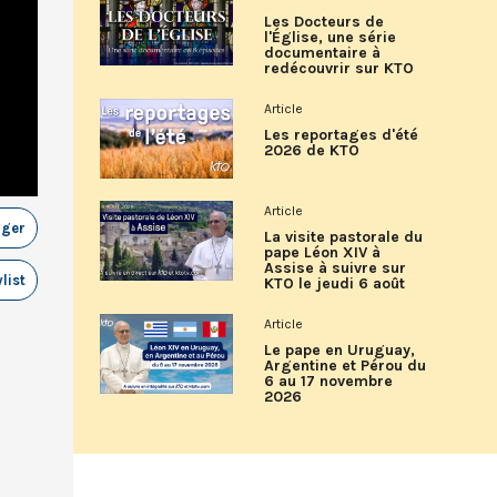
Les Docteurs de
l'Église, une série
documentaire à
redécouvrir sur KTO
Article
Les reportages d'été
2026 de KTO
Article
ager
La visite pastorale du
pape Léon XIV à
Assise à suivre sur
list
KTO le jeudi 6 août
Article
Le pape en Uruguay,
Argentine et Pérou du
6 au 17 novembre
2026