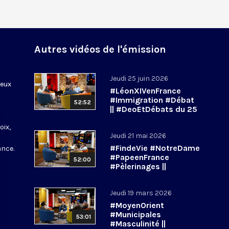
Autres vidéos de l'émission
Jeudi 25 juin 2026
ieux
#LéonXIVenFrance
s
#Immigration #Débat
52:52
|| #DeoEtDébats du 25
juin 2026
oix,
Jeudi 21 mai 2026
#FindeVie #NotreDame
ance.
#PapeenFrance
52:00
#Pèlerinages ||
#DeoEtDébats du 21
mai 2026
Jeudi 19 mars 2026
#MoyenOrient
#Municipales
53:01
#Masculinité ||