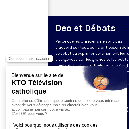
Deo et Débats
Parce que les chrétiens ne sont pas
d’accord sur tout, qu’ils ont besoin de l
de débat où exprimer sereinement leur
divergences sur les grands et les petits
sujets de l’actualité, Philippine de Saint
Pierre réunit chaque fois quatre à cinq v
fortes et libres. Ils confrontent
leur analyse avec franchise et bienveill
Animé par Philippine de Saint Pierre.
En direct. Un jeudi par mois.
Visiter la page de l'émission