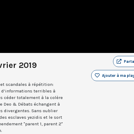
Part
rier 2019
Ajouter à ma play
et scandales à répétition:
d’informations terribles à
 céder totalement à la colère
 de Deo & Débats échangent à
is divergentes. Sans oublier
 des esclaves yezidis et le sort
endement "parent 1, parent 2"
n.