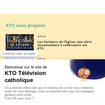
KTO vous propose
Article
Les Docteurs de l'Église, une série
documentaire à redécouvrir sur
KTO
Article
Les reportages d'été 2026 de KTO
Article
La visite pastorale du pape Léon
XIV à Assise à suivre sur KTO le
jeudi 6 août
Article