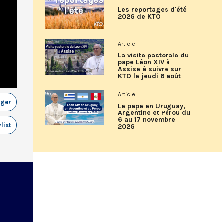
Les reportages d'été
2026 de KTO
Article
La visite pastorale du
pape Léon XIV à
Assise à suivre sur
KTO le jeudi 6 août
Article
ager
Le pape en Uruguay,
Argentine et Pérou du
6 au 17 novembre
list
2026