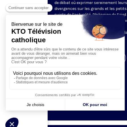
de débat où exprimer sereinement leur
divergences sur les grands et les petits
sujets de l’actualité, Philippine de Saint
Pierre réunit chaque fois quatre à cinq v
fortes et libres. Ils confrontent
leur analyse avec franchise et bienveill
Animé par Philippine de Saint Pierre.
En direct. Un jeudi par mois.
Visiter la page de l'émission