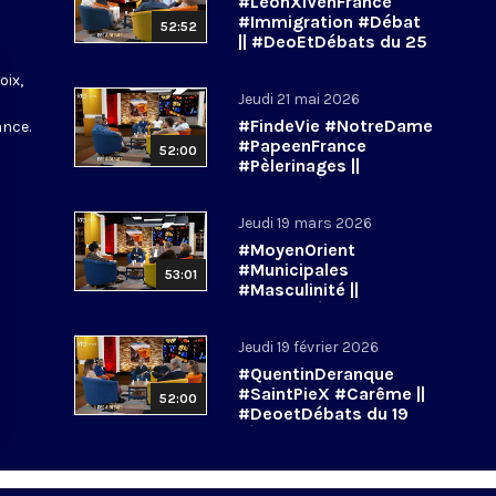
#LéonXIVenFrance
s
#Immigration #Débat
52:52
|| #DeoEtDébats du 25
juin 2026
oix,
Jeudi 21 mai 2026
#FindeVie #NotreDame
ance.
#PapeenFrance
52:00
#Pèlerinages ||
#DeoEtDébats du 21
mai 2026
Jeudi 19 mars 2026
#MoyenOrient
#Municipales
53:01
#Masculinité ||
#DeoetDébats du 19
mars 2026
Jeudi 19 février 2026
#QuentinDeranque
#SaintPieX #Carême ||
52:00
#DeoetDébats du 19
février 2026