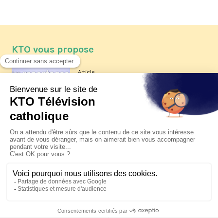
KTO vous propose
Article
Les reportages d'été 2026 de KTO
Article
La visite pastorale du pape Léon
XIV à Assise à suivre sur KTO le
jeudi 6 août
Article
Le pape en Uruguay, Argentine et
Pérou du 6 au 17 novembre 2026