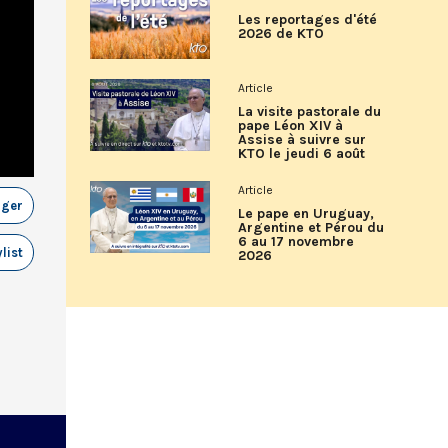
Les reportages d'été
2026 de KTO
Article
La visite pastorale du
pape Léon XIV à
Assise à suivre sur
KTO le jeudi 6 août
Article
ager
Le pape en Uruguay,
Argentine et Pérou du
6 au 17 novembre
list
2026