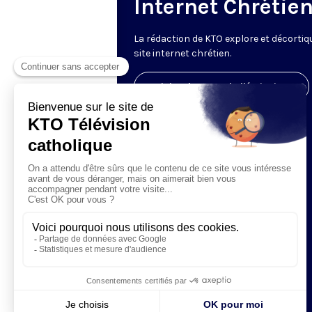
Internet Chrétie
La rédaction de KTO explore et décortiq
site internet chrétien.
Visiter la page de l'émission