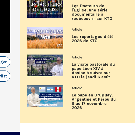
Les Docteurs de
l'Église, une série
documentaire à
redécouvrir sur KTO
Article
Les reportages d'été
2026 de KTO
Article
ager
La visite pastorale du
pape Léon XIV à
Assise à suivre sur
list
KTO le jeudi 6 août
Article
Le pape en Uruguay,
Argentine et Pérou du
6 au 17 novembre
2026