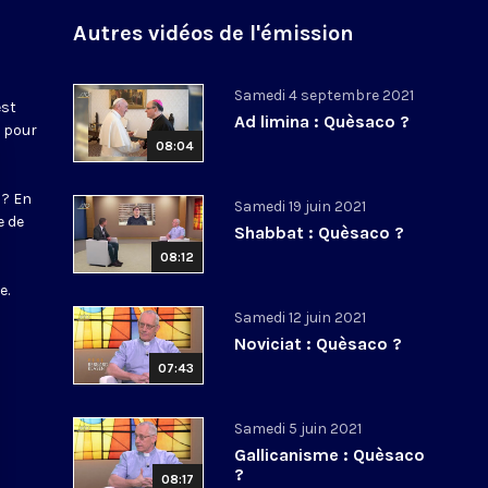
Autres vidéos de l'émission
Samedi 4 septembre 2021
est
Ad limina : Quèsaco ?
e pour
08:04
 ? En
Samedi 19 juin 2021
e de
Shabbat : Quèsaco ?
08:12
s
e.
Samedi 12 juin 2021
Noviciat : Quèsaco ?
07:43
Samedi 5 juin 2021
Gallicanisme : Quèsaco
?
08:17