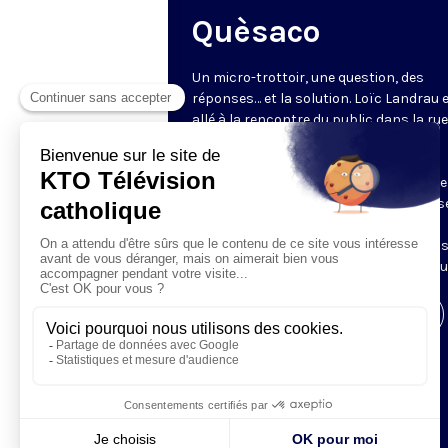
Quèsaco
Un micro-trottoir, une question, des
réponses… et la solution. Loïc Landrau 
allé à la rencontre du public dans la ru
l’interroger sur un mot ou un concept
catholique : que veulent dire des mots
comme miséricorde, narthex ou rosaire
plateau, le père Bernard Klasen (diocès
Nanterre) apporte un éclairage sur la
question. 3 minutes pour rafraîchir no
connaissances sur la culture catholiqu
Visiter la page de l'émission