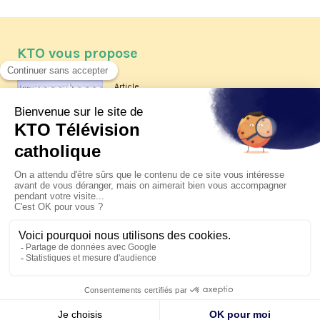
KTO vous propose
Article
Les reportages d'été 2026 de KTO
Article
La visite pastorale du pape Léon
XIV à Assise à suivre sur KTO le
jeudi 6 août
Article
Le pape en Uruguay, Argentine et
Pérou du 6 au 17 novembre 2026
© KTO 2026 —
Contact
—
Mentions légales