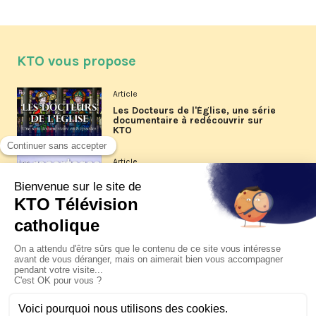
KTO vous propose
Article
Les Docteurs de l'Église, une série
documentaire à redécouvrir sur
KTO
Article
Les reportages d'été 2026 de KTO
Article
La visite pastorale du pape Léon
XIV à Assise à suivre sur KTO le
jeudi 6 août
Article
Le pape en Uruguay, Argentine et