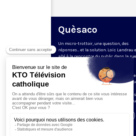
Quèsaco
Un micro-trottoir, une question, des
réponses… et la solution. Loïc Landrau 
allé à la rencontre du public dans la ru
l’interroger sur un mot ou un concept
catholique : que veulent dire des mots
comme miséricorde, narthex ou rosaire
plateau, le père Bernard Klasen (diocès
Nanterre) apporte un éclairage sur la
question. 3 minutes pour rafraîchir no
connaissances sur la culture catholiqu
Visiter la page de l'émission