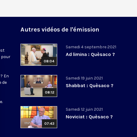
Autres vidéos de l'émission
Samedi 4 septembre 2021
est
Ad limina : Quèsaco ?
e pour
08:04
 ? En
Samedi 19 juin 2021
e de
Shabbat : Quèsaco ?
08:12
s
e.
Samedi 12 juin 2021
Noviciat : Quèsaco ?
07:43