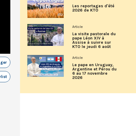
Les reportages d'été
2026 de KTO
Article
La visite pastorale du
pape Léon XIV à
Assise à suivre sur
KTO le jeudi 6 août
Article
ager
Le pape en Uruguay,
Argentine et Pérou du
6 au 17 novembre
list
2026