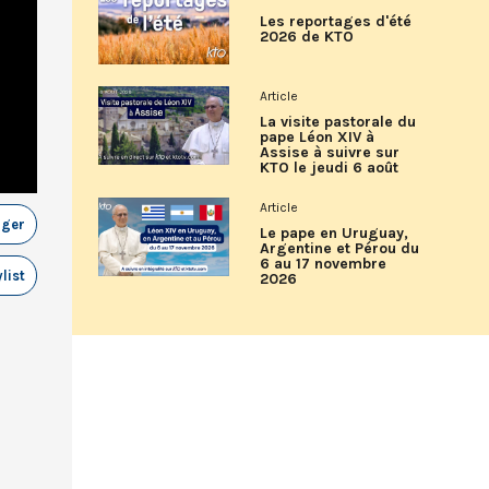
Les reportages d'été
2026 de KTO
Article
La visite pastorale du
pape Léon XIV à
Assise à suivre sur
KTO le jeudi 6 août
Article
ager
Le pape en Uruguay,
Argentine et Pérou du
6 au 17 novembre
list
2026