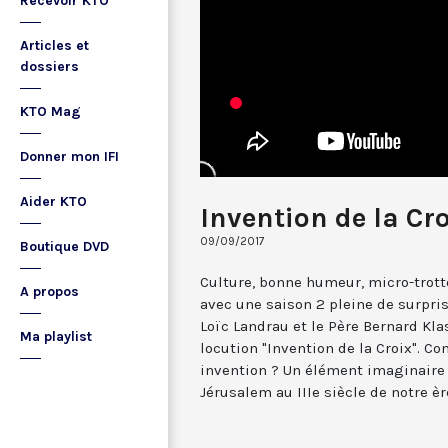
Recevoir KTO
Articles et
dossiers
KTO Mag
Donner mon IFI
Aider KTO
Invention de la Cr
09/09/2017
Boutique DVD
Culture, bonne humeur, micro-trotto
A propos
avec une saison 2 pleine de surpris
Loïc Landrau et le Père Bernard Kla
Ma playlist
locution "Invention de la Croix". C
invention ? Un élément imaginaire 
Jérusalem au IIIe siècle de notre è