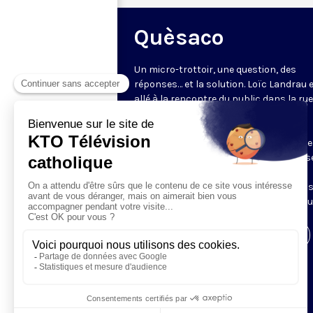
Quèsaco
Un micro-trottoir, une question, des
réponses… et la solution. Loïc Landrau 
allé à la rencontre du public dans la ru
l’interroger sur un mot ou un concept
catholique : que veulent dire des mots
comme miséricorde, narthex ou rosaire
plateau, le père Bernard Klasen (diocès
Nanterre) apporte un éclairage sur la
question. 3 minutes pour rafraîchir no
connaissances sur la culture catholiqu
Visiter la page de l'émission