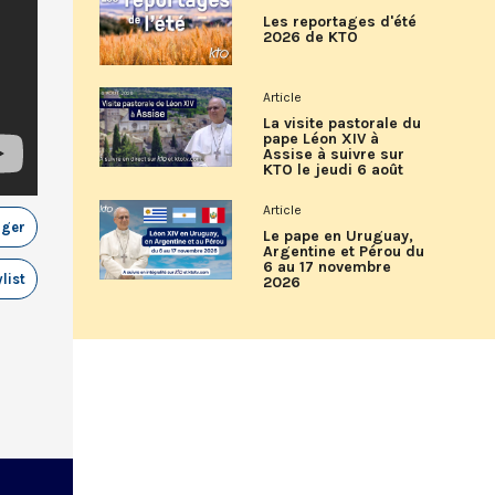
Les reportages d'été
2026 de KTO
Article
La visite pastorale du
pape Léon XIV à
Assise à suivre sur
KTO le jeudi 6 août
Article
ager
Le pape en Uruguay,
Argentine et Pérou du
6 au 17 novembre
list
2026