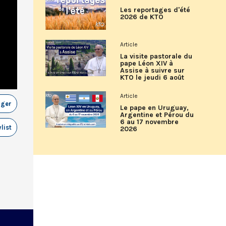
Les reportages d'été
2026 de KTO
Article
La visite pastorale du
pape Léon XIV à
Assise à suivre sur
KTO le jeudi 6 août
Article
ager
Le pape en Uruguay,
Argentine et Pérou du
6 au 17 novembre
list
2026