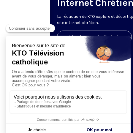
Internet Chrétie
La rédaction de KTO explore et décortiq
site internet chrétien.
Visiter la page de l'émission