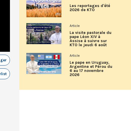
Les reportages d'été
2026 de KTO
Article
La visite pastorale du
pape Léon XIV à
Assise à suivre sur
KTO le jeudi 6 août
Article
ager
Le pape en Uruguay,
Argentine et Pérou du
6 au 17 novembre
list
2026