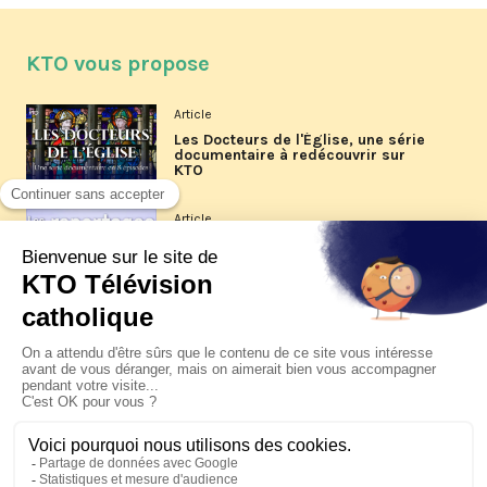
KTO vous propose
Article
Les Docteurs de l'Église, une série
documentaire à redécouvrir sur
KTO
Article
Les reportages d'été 2026 de KTO
Article
La visite pastorale du pape Léon
XIV à Assise à suivre sur KTO le
jeudi 6 août
Article
Le pape en Uruguay, Argentine et
Pérou du 6 au 17 novembre 2026