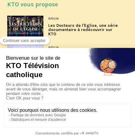
KTO vous propose
Article
Les Docteurs de l'Église, une série
documentaire à redécouvrir sur
KTO
Article
Les reportages d'été 2026 de KTO
Article
La visite pastorale du pape Léon
XIV à Assise à suivre sur KTO le
jeudi 6 août
Article
Le pape en Uruguay, Argentine et
Pérou du 6 au 17 novembre 2026