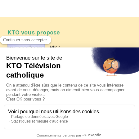
KTO vous propose
Article
Les reportages d'été 2026 de KTO
Article
La visite pastorale du pape Léon
XIV à Assise à suivre sur KTO le
jeudi 6 août
Article
Le pape en Uruguay, Argentine et
Pérou du 6 au 17 novembre 2026