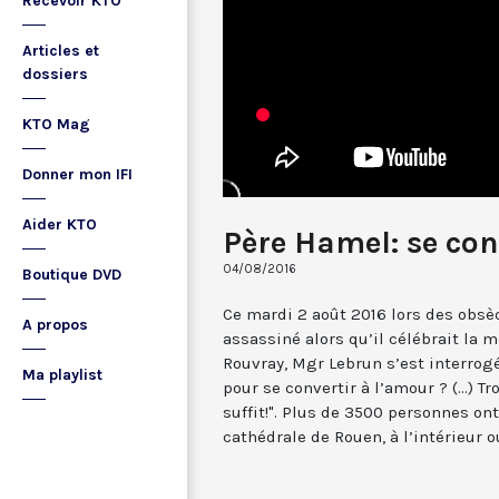
Recevoir KTO
Articles et
dossiers
KTO Mag
Donner mon IFI
Aider KTO
Père Hamel: se con
04/08/2016
Boutique DVD
Ce mardi 2 août 2016 lors des obs
A propos
assassiné alors qu’il célébrait la 
Rouvray, Mgr Lebrun s’est interrogé:
Ma playlist
pour se convertir à l’amour ? (...) T
suffit!". Plus de 3500 personnes on
cathédrale de Rouen, à l’intérieur o