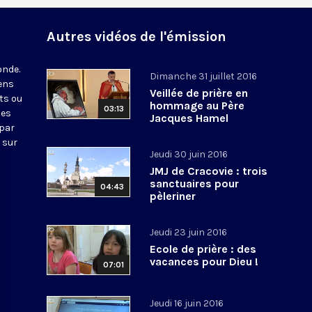
Autres vidéos de l'émission
onde.
Dimanche 31 juillet 2016
iens
Veillée de prière en
ts ou
hommage au Père
03:13
nes
Jacques Hamel
 par
 sur
Jeudi 30 juin 2016
JMJ de Cracovie : trois
sanctuaires pour
04:43
pèleriner
Jeudi 23 juin 2016
Ecole de prière : des
vacances pour Dieu !
07:01
Jeudi 16 juin 2016