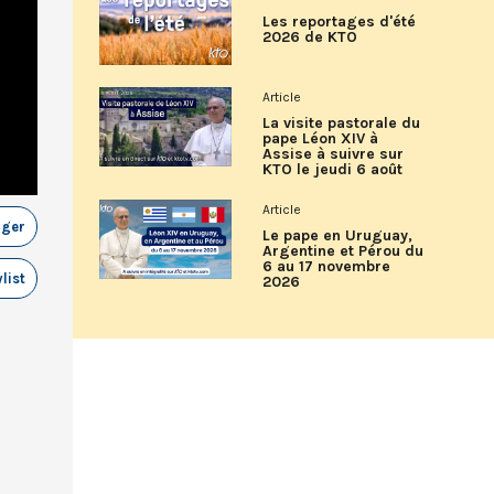
Les reportages d'été
2026 de KTO
Article
La visite pastorale du
pape Léon XIV à
Assise à suivre sur
KTO le jeudi 6 août
Article
ager
Le pape en Uruguay,
Argentine et Pérou du
6 au 17 novembre
list
2026