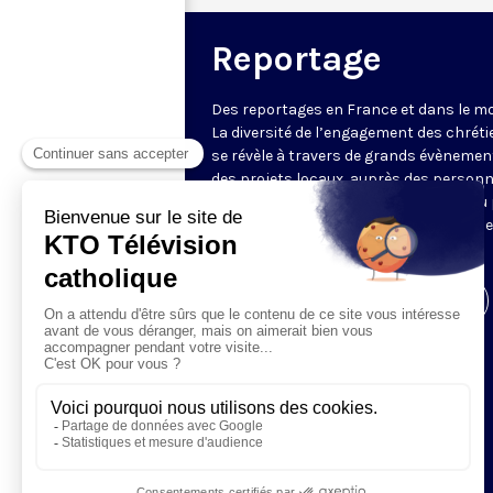
Reportage
Des reportages en France et dans le m
La diversité de l’engagement des chrét
se révèle à travers de grands évènemen
des projets locaux, auprès des person
fragiles, au service du Bien commun ou
l’évangélisation. Un regard d’espérance
le monde.
Visiter la page de l'émission