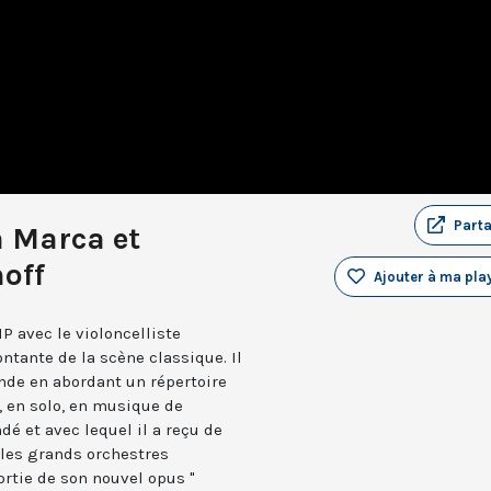
Part
a Marca et
off
Ajouter à ma play
P avec le violoncelliste
ontante de la scène classique. Il
nde en abordant un répertoire
 en solo, en musique de
ndé et avec lequel il a reçu de
es grands orchestres
ortie de son nouvel opus "