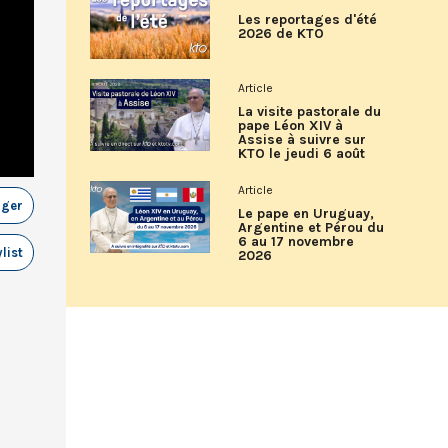
Les reportages d'été
2026 de KTO
Article
La visite pastorale du
pape Léon XIV à
Assise à suivre sur
KTO le jeudi 6 août
Article
ager
Le pape en Uruguay,
Argentine et Pérou du
6 au 17 novembre
list
2026