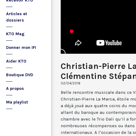
Recevoir KTO
Articles et
dossiers
KTO Mag
Donner mon IFI
Aider KTO
Christian-Pierre L
Clémentine Stépan
Boutique DVD
02/04/2016
A propos
Belle rencontre musicale dans ce VI
Christian-Pierre La Marca, étoile m
Ma playlist
a déjà joué aux quatre coins du mo
allant du baroque au contemporain,
chambre avec le Trio Dali qu’il a fo
nombreuses récompenses ou dans l
internationaux. A l’occasion de la s