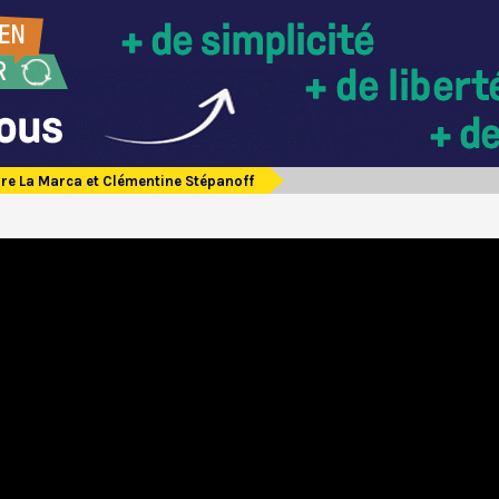
rre La Marca et Clémentine Stépanoff