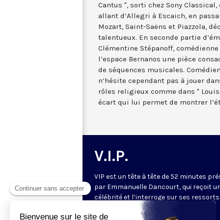
Cantus ", sorti chez Sony Classical
allant d’Allegri à Escaich, en passa
Mozart, Saint-Saëns et Piazzola, dé
talentueux. En seconde partie d’ém
Clémentine Stépanoff, comédienne 
l’espace Bernanos une pièce consac
de séquences musicales. Comédien
n’hésite cependant pas à jouer dan
rôles religieux comme dans " Louise
écart qui lui permet de montrer l’é
V.I.P.
VIP est un tête à tête de 52 minutes pr
par Emmanuelle Dancourt, qui reçoit u
célébrité et l’interroge sur ses ressorts
intérieurs… Une conversation intime et
spirituelle.