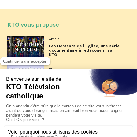
KTO vous propose
Article
Les Docteurs de l'Église, une série
documentaire à redécouvrir sur
KTO
Article
Les reportages d'été 2026 de KTO
Article
La visite pastorale du pape Léon
XIV à Assise à suivre sur KTO le
jeudi 6 août
Article
Le pape en Uruguay, Argentine et