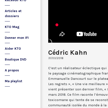
Recevoir KTO
Articles et
dossiers
KTO Mag
Donner mon IFI
Aider KTO
Cédric Kahn
31/03/2018
Boutique DVD
C’est un réalisateur éclectique qu
A propos
le paysage cinématographique fran
Emmanuelle Dancourt sur le plateau 
Ma playlist
Les regrets », « Une vie meilleure 
vient présenter son dernier film, « L
mars 2018. Ce film raconte l’émou
toxicomane qui tente de se reconst
communauté isolée du monde à la m