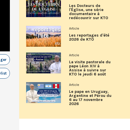
Les Docteurs de
l'Église, une série
documentaire à
redécouvrir sur KTO
Article
Les reportages d'été
2026 de KTO
Article
ager
La visite pastorale du
pape Léon XIV à
Assise à suivre sur
list
KTO le jeudi 6 août
Article
Le pape en Uruguay,
Argentine et Pérou du
6 au 17 novembre
2026