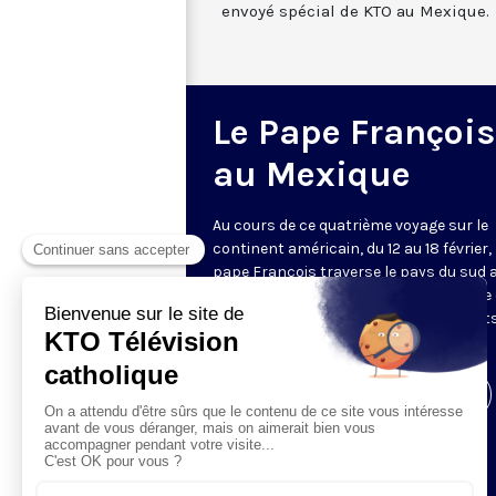
envoyé spécial de KTO au Mexique.
Le Pape François
au Mexique
Au cours de ce quatrième voyage sur le
continent américain, du 12 au 18 février, 
pape François traverse le pays du sud 
nord, suivant symboliquement la route
migrants souhaitant rejoindre les État
Unis.
Visiter la page de l'émission