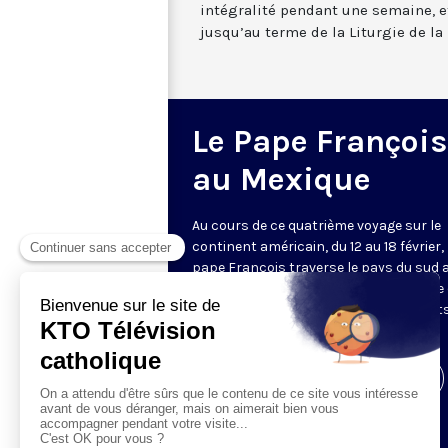
intégralité pendant une semaine, et
jusqu’au terme de la Liturgie de la 
Le Pape François
au Mexique
Au cours de ce quatrième voyage sur le
continent américain, du 12 au 18 février, 
pape François traverse le pays du sud 
nord, suivant symboliquement la route
migrants souhaitant rejoindre les État
Unis.
Visiter la page de l'émission