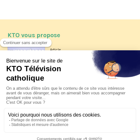
KTO vous propose
Article
Les reportages d'été 2026 de KTO
Article
La visite pastorale du pape Léon
XIV à Assise à suivre sur KTO le
jeudi 6 août
Article
Le pape en Uruguay, Argentine et
Pérou du 6 au 17 novembre 2026