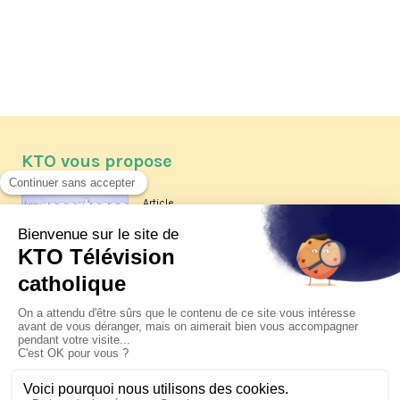
KTO vous propose
Article
Les reportages d'été 2026 de KTO
Article
La visite pastorale du pape Léon
XIV à Assise à suivre sur KTO le
jeudi 6 août
Article
Le pape en Uruguay, Argentine et