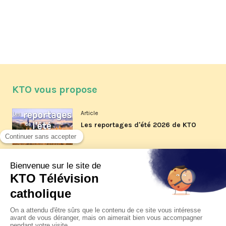
KTO vous propose
Article
Les reportages d'été 2026 de KTO
Article
La visite pastorale du pape Léon
XIV à Assise à suivre sur KTO le
jeudi 6 août
Article
Le pape en Uruguay, Argentine et