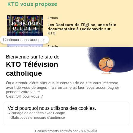
KTO vous propose
Article
Les Docteurs de l'Église, une série
documentaire à redécouvrir sur
KTO
Article
Les reportages d'été 2026 de KTO
Article
La visite pastorale du pape Léon
XIV à Assise à suivre sur KTO le
jeudi 6 août
Article
Le pape en Uruguay, Argentine et
Pérou du 6 au 17 novembre 2026