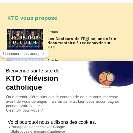
KTO vous propose
Article
Les Docteurs de l'Église, une série
documentaire à redécouvrir sur
KTO
Article
Les reportages d'été 2026 de KTO
Article
La visite pastorale du pape Léon
XIV à Assise à suivre sur KTO le
jeudi 6 août
Article
Le pape en Uruguay, Argentine et
Pérou du 6 au 17 novembre 2026