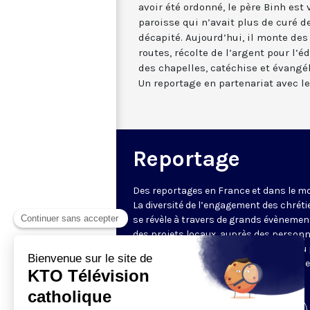
avoir été ordonné, le père Binh est 
paroisse qui n’avait plus de curé d
décapité. Aujourd’hui, il monte des
routes, récolte de l’argent pour l’é
des chapelles, catéchise et évangél
Un reportage en partenariat avec l
Reportage
Des reportages en France et dans le m
La diversité de l’engagement des chrét
se révèle à travers de grands évènemen
des projets locaux, auprès des person
fragiles, au service du Bien commun ou
l’évangélisation. Un regard d’espérance
le monde.