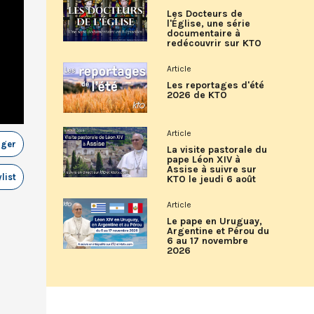
Les Docteurs de
l'Église, une série
documentaire à
redécouvrir sur KTO
Article
Les reportages d'été
2026 de KTO
Article
ager
La visite pastorale du
pape Léon XIV à
Assise à suivre sur
list
KTO le jeudi 6 août
Article
Le pape en Uruguay,
Argentine et Pérou du
6 au 17 novembre
2026