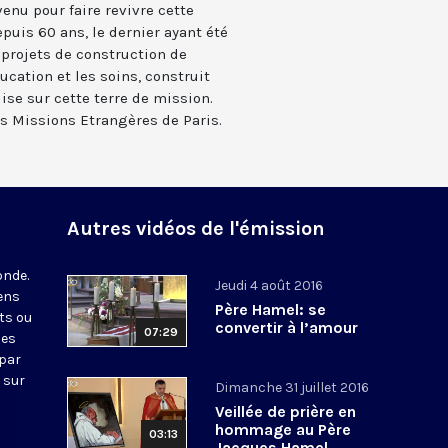
venu pour faire revivre cette
epuis 60 ans, le dernier ayant été
 projets de construction de
ducation et les soins, construit
ise sur cette terre de mission.
es Missions Etrangères de Paris.
Autres vidéos de l'émission
onde.
Jeudi 4 août 2016
iens
Père Hamel: se
ts ou
convertir à l’amour
07:29
nes
 par
 sur
Dimanche 31 juillet 2016
Veillée de prière en
hommage au Père
03:13
Jacques Hamel