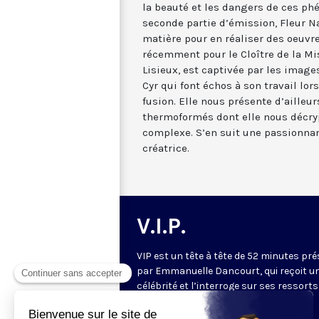
la beauté et les dangers de ces ph
seconde partie d’émission, Fleur Na
matière pour en réaliser des oeu
récemment pour le Cloître de la Mi
Lisieux, est captivée par les images
Cyr qui font échos à son travail lor
fusion. Elle nous présente d’ailleu
thermoformés dont elle nous décry
complexe. S’en suit une passionnan
créatrice.
V.I.P.
VIP est un tête à tête de 52 minutes pr
par Emmanuelle Dancourt, qui reçoit u
célébrité et l’interroge sur ses ressorts
intérieurs… Une conversation intime et
spirituelle.