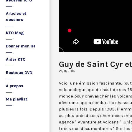
Recevoir KTO
Articles et
dossiers
KTO Mag
Donner mon IFI
Aider KTO
Guy de Saint Cyr e
21/11/2015
Boutique DVD
Voici une émission fascinante. Tout
A propos
volcanologue qui du haut de ses 75
monde pour chevaucher les volcans 
Ma playlist
dévorante qui a conduit ce chasseur
plusieurs fois. Depuis 1983, il em
au plus près de ces cheminées infer
agence " Aventure et Volcans ". Gr
tirées des documentaires " Sur les