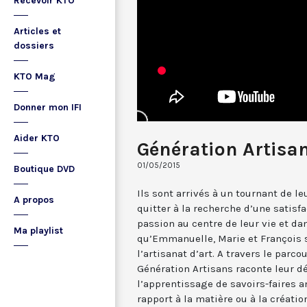
Recevoir KTO
Articles et
dossiers
KTO Mag
Donner mon IFI
Aider KTO
Génération Artisa
01/05/2015
Boutique DVD
Ils sont arrivés à un tournant de le
A propos
quitter à la recherche d’une satisf
passion au centre de leur vie et dans
Ma playlist
qu’Emmanuelle, Marie et François s
l’artisanat d’art. A travers le parc
Génération Artisans raconte leur dé
l’apprentissage de savoirs-faires an
rapport à la matière ou à la créatio