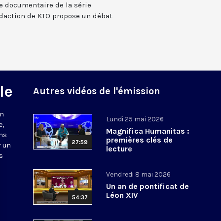
me documentaire de la série
édaction de KTO propose un débat
le
Autres vidéos de l'émission
un
Lundi 25 mai 2026
e,
Magnifica Humanitas :
ons
premières clés de
27:59
r un
lecture
s
Vendredi 8 mai 2026
Un an de pontificat de
Léon XIV
54:37