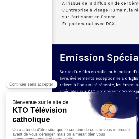
A l’issue de la diffusion de ce 10è
L’Entreprise à Visage Humain, la r
sur l’artisanat en France.
En partenariat avec DCX.
Emission Spécia
Sortie d’un film en salle, publication d’
livre, événements exceptionnels d’Églis
reliées à l’actualité récente, les émissi
spéciales sur KTO proposent d’explore
sujet en profondeur à travers des table
rondes.
Visiter la page de l'émission