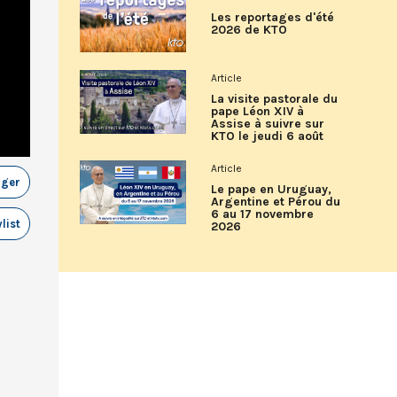
Les reportages d'été
2026 de KTO
Article
La visite pastorale du
pape Léon XIV à
Assise à suivre sur
KTO le jeudi 6 août
Article
ager
Le pape en Uruguay,
Argentine et Pérou du
6 au 17 novembre
list
2026