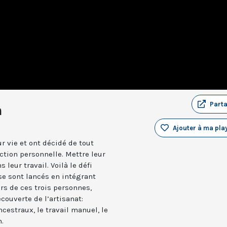
Part
n
Ajouter à ma play
ur vie et ont décidé de tout
action personnelle. Mettre leur
 leur travail. Voilà le défi
e sont lancés en intégrant
ours de ces trois personnes,
couverte de l’artisanat:
cestraux, le travail manuel, le
n.