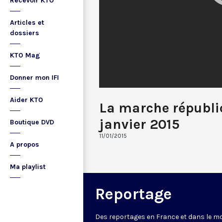
Recevoir KTO
Articles et
dossiers
KTO Mag
Donner mon IFI
Aider KTO
La marche républic
janvier 2015
Boutique DVD
11/01/2015
A propos
Ma playlist
Reportage
Des reportages en France et dans le m