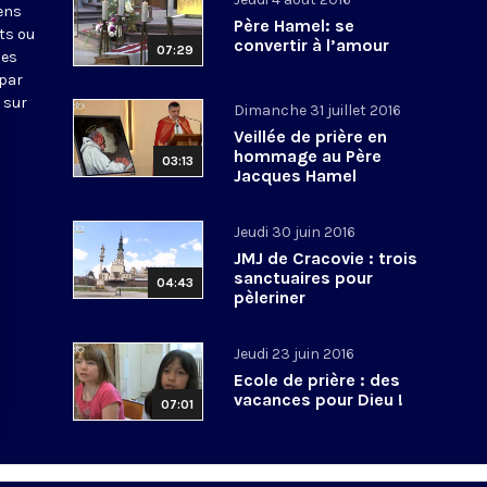
iens
Père Hamel: se
ts ou
convertir à l’amour
07:29
nes
 par
 sur
Dimanche 31 juillet 2016
Veillée de prière en
hommage au Père
03:13
Jacques Hamel
Jeudi 30 juin 2016
JMJ de Cracovie : trois
sanctuaires pour
04:43
pèleriner
Jeudi 23 juin 2016
Ecole de prière : des
vacances pour Dieu !
07:01