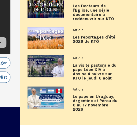
Les Docteurs de
l'Église, une série
documentaire à
redécouvrir sur KTO
Article
Les reportages d'été
2026 de KTO
Article
ager
La visite pastorale du
pape Léon XIV à
Assise à suivre sur
list
KTO le jeudi 6 août
Article
Le pape en Uruguay,
Argentine et Pérou du
6 au 17 novembre
2026