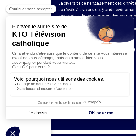
La diversité de l’engagement des chrét
se révèle à travers de grands évènemen
des projets locaux, auprès des person
fragiles, au service du Bien commun ou
l’évangélisation. Un regard d’espérance
le monde.
Visiter la page de l'émission