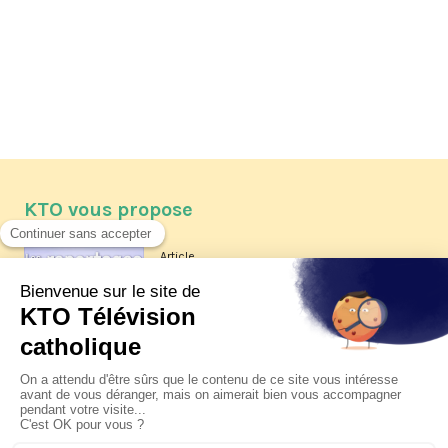
KTO vous propose
Article
Les reportages d'été 2026 de KTO
Article
La visite pastorale du pape Léon
XIV à Assise à suivre sur KTO le
jeudi 6 août
Article