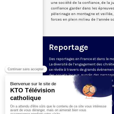
une société de la confiance, de la j
confiance garder dans les épreuves
pèlerinage en montagne et veillée
forces en plein milieu de l’année sc
Reportage
Des reportages en France et dans le m
La diversité de l’engagement des chrét
se révèle à travers de grands évènemen
des projets locaux, auprès des person
fragiles, au service du Bien commun ou
l’évangélisation. Un regard d’espérance
le monde.
Visiter la page de l'émission