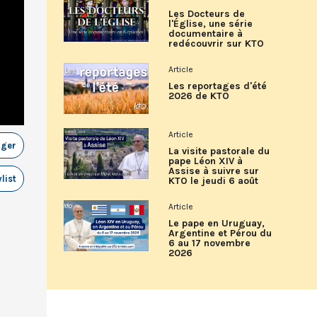
Les Docteurs de
l'Église, une série
documentaire à
redécouvrir sur KTO
Article
Les reportages d'été
2026 de KTO
Article
ager
La visite pastorale du
pape Léon XIV à
Assise à suivre sur
list
KTO le jeudi 6 août
Article
Le pape en Uruguay,
Argentine et Pérou du
6 au 17 novembre
2026