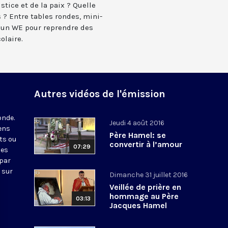
ustice et de la paix ? Quelle
 ? Entre tables rondes, mini-
, un WE pour reprendre des
olaire.
Autres vidéos de l'émission
onde.
Jeudi 4 août 2016
iens
Père Hamel: se
ts ou
convertir à l’amour
07:29
nes
 par
 sur
Dimanche 31 juillet 2016
Veillée de prière en
hommage au Père
03:13
Jacques Hamel