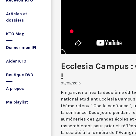
Recevoir KTO
Articles et
dossiers
KTO Mag
Donner mon IFI
Aider KTO
Ecclesia Campus : 
!
Boutique DVD
05/02/2015
A propos
Fin janvier a lieu la deuxième éd
national étudiant Ecclesia Campus 
Ma playlist
thème retenu " Ose la confiance ", i
la confiance. Deux jours pendant l
aumôneries des grandes écoles et 
rassembleront pour prier et réfléch
la société à la lumière de l’Evang