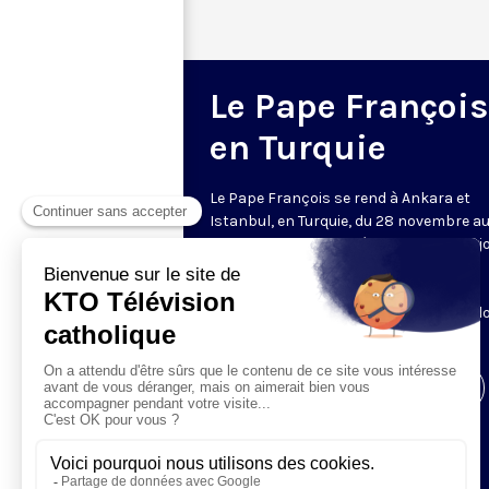
Le Pape François
en Turquie
Le Pape François se rend à Ankara et
Istanbul, en Turquie, du 28 novembre a
novembre 2014, suite à l'invitation conj
du Président turc, du Président de la
Conférence épiscopale turque, et du
patriarche de Constantinople, Bartho
1er.
Visiter la page de l'émission