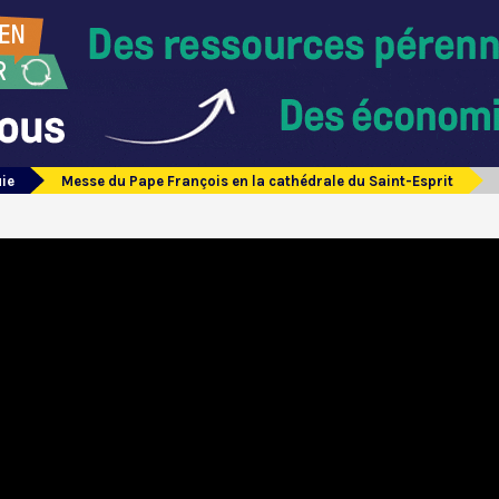
uie
Messe du Pape François en la cathédrale du Saint-Esprit