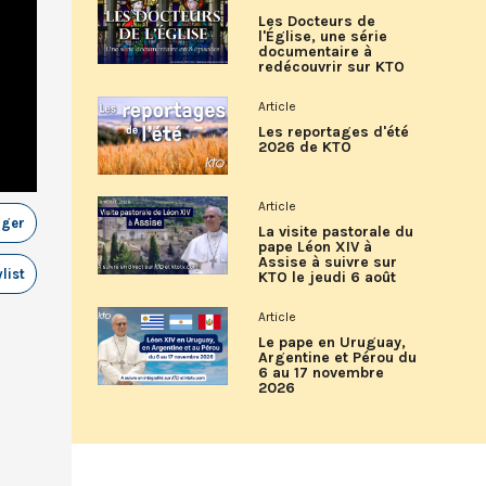
Les Docteurs de
l'Église, une série
documentaire à
redécouvrir sur KTO
Article
Les reportages d'été
2026 de KTO
Article
ager
La visite pastorale du
pape Léon XIV à
Assise à suivre sur
list
KTO le jeudi 6 août
Article
Le pape en Uruguay,
Argentine et Pérou du
6 au 17 novembre
2026