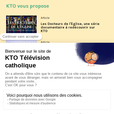
KTO vous propose
Article
Les Docteurs de l'Église, une série
documentaire à redécouvrir sur
KTO
Article
Les reportages d'été 2026 de KTO
Article
La visite pastorale du pape Léon
XIV à Assise à suivre sur KTO le
jeudi 6 août
Article
Le pape en Uruguay, Argentine et
Pérou du 6 au 17 novembre 2026