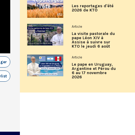
Les reportages d'été
2026 de KTO
Article
La visite pastorale du
pape Léon XIV à
Assise à suivre sur
KTO le jeudi 6 août
Article
ager
Le pape en Uruguay,
Argentine et Pérou du
6 au 17 novembre
list
2026