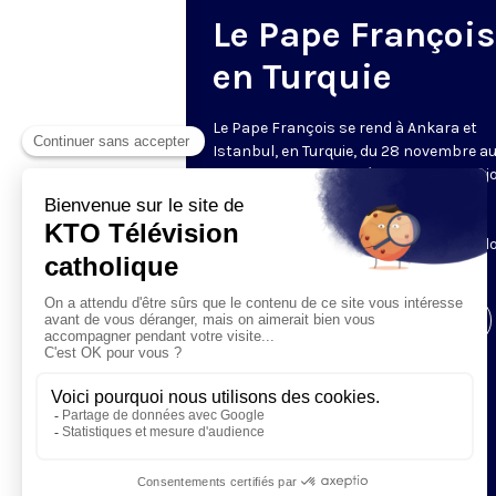
Le Pape François
en Turquie
Le Pape François se rend à Ankara et
Istanbul, en Turquie, du 28 novembre a
novembre 2014, suite à l'invitation conj
du Président turc, du Président de la
Conférence épiscopale turque, et du
patriarche de Constantinople, Bartho
1er.
Visiter la page de l'émission