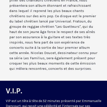
pilier des chanteurs chrétiens en France, nous
présentera son album étonnant et rafraichissant
dans lequel il reprend les plus beaux chants
chrétiens sur des airs pop. Ce disque est le premier
du label chrétien lancé par Universal. Fratoun, du
groupe de reggae chrétien "Les Guetteurs", qui du
haut de son jeune âge force le respect de ses aînés
par son assurance à la guitare et ses textes très
inspirés, nous fera part de son expérience de
concerts suite à la sortie de leur premier album
cette année. Nicolas Doucet, dessinateur connu pour
sa série Les Familius, sera également présent pour
croquer les plus beaux moments de cette émission
qui mêlera rencontres, concerts et des surprises.
V.I.P.
VIP est un tête à tête de 52 minutes présenté par Emmanuelle
Dancourt, qui reçoit une célébrité et l’interroge sur ses