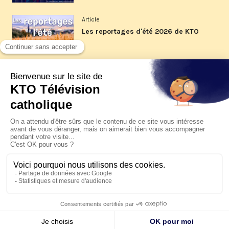
Article
Les reportages d'été 2026 de KTO
Article
La visite pastorale du pape Léon
XIV à Assise à suivre sur KTO le
jeudi 6 août
Article
Le pape en Uruguay, Argentine et
Pérou du 6 au 17 novembre 2026
© KTO 2026 —
Contact
—
Mentions légales