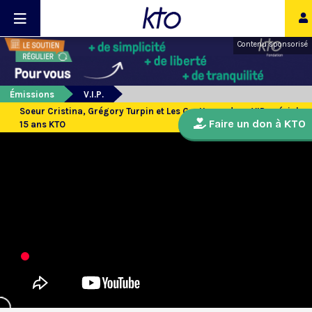
Contenu sponsorisé
Émissions
V.I.P.
Soeur Cristina, Grégory Turpin et Les Guetteurs dans VIP spécial
Faire un don à KTO
15 ans KTO