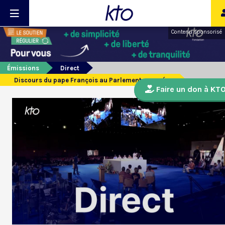
Contenu sponsorisé
Émissions
Direct
Discours du pape François au Parlement européen
Faire un don à KT