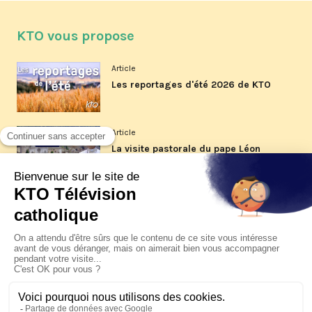
KTO vous propose
Article
Les reportages d'été 2026 de KTO
Article
La visite pastorale du pape Léon
XIV à Assise à suivre sur KTO le
jeudi 6 août
Article
Le pape en Uruguay, Argentine et
Pérou du 6 au 17 novembre 2026
© KTO 2026 —
Contact
—
Mentions légales